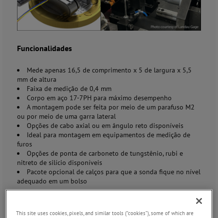
Funcionalidades
Mede apenas 16,5 de comprimento x 5 de largura x 5,5
mm de altura
Faixa de medição de 0,4 mm
Corpo em aço 17-7PH para máximo desempenho
A montagem pode ser feita por meio de um parafuso M2
ou por meio de uma garra lateral
Opções de cabo axial ou em ângulo reto disponíveis
Ideal para montagem em equipamentos de medição de
furos
Opções de ponta de carboneto de tungstênio, rubi e
nitreto de silício disponíveis
Pacote opcional de calços para que a sonda fique no nível
adequado em um bolso
View Brochures and Drawings
This site uses cookies, pixels, and similar tools (“cookies”), some of which are