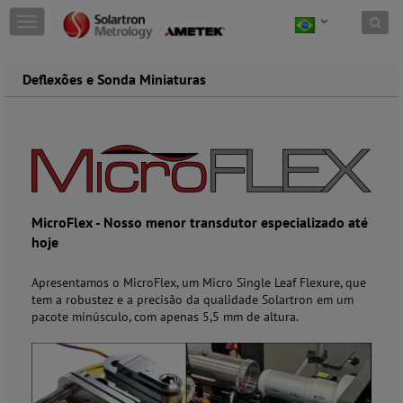
Skip to content
T
o
g
g
Deflexões e Sonda Miniaturas
l
e
n
a
v
i
g
a
MicroFlex -
Nosso menor transdutor especializado até
t
hoje
i
o
n
Apresentamos o MicroFlex, um Micro Single Leaf Flexure, que
tem a robustez e a precisão da qualidade Solartron em um
pacote minúsculo, com apenas 5,5 mm de altura.