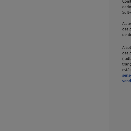
Comb
dado
Soft
A at
desl
de d
A So
desl
(rad
tran
estã
sens
vend