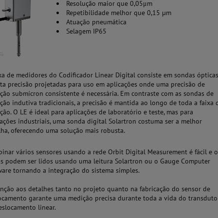
Resolução maior que 0,05μm
Repetibilidade melhor que 0,15 µm
Atuação pneumática
Selagem IP65
ixa de medidores do Codificador Linear Digital consiste em sondas óptica
lta precisão projetadas para uso em aplicações onde uma precisão de
ção submícron consistente é necessária. Em contraste com as sondas de
ção indutiva tradicionais, a precisão é mantida ao longo de toda a faixa 
ção. O LE é ideal para aplicações de laboratório e teste, mas para
cações industriais, uma sonda digital Solartron costuma ser a melhor
lha, oferecendo uma solução mais robusta.
inar vários sensores usando a rede Orbit Digital Measurement é fácil e 
s podem ser lidos usando uma leitura Solartron ou o Gauge Computer
ware tornando a integração do sistema simples.
enção aos detalhes tanto no projeto quanto na fabricação do sensor de
ocamento garante uma medição precisa durante toda a vida do transduto
eslocamento linear.