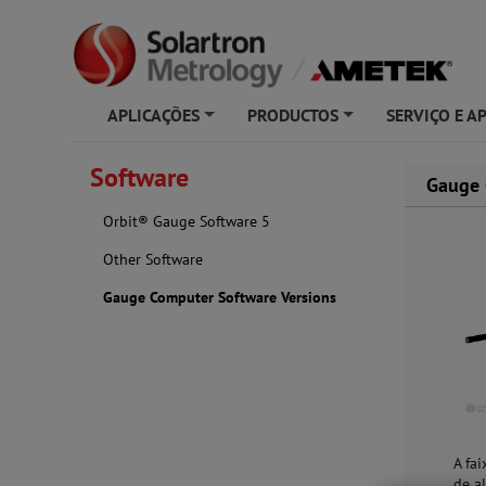
APLICAÇÕES
PRODUCTOS
SERVIÇO E A
+
+
Software
Gauge 
Orbit® Gauge Software 5
Other Software
Gauge Computer Software Versions
A fa
de a