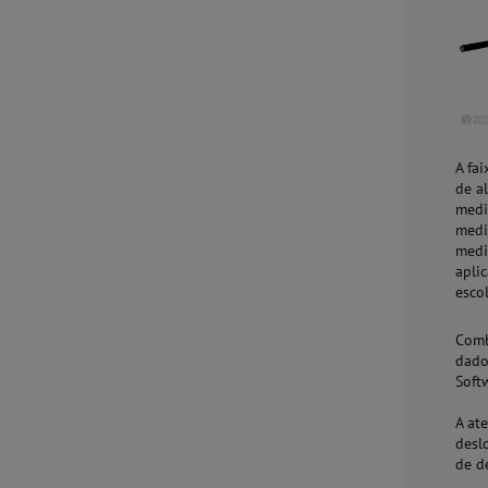
A fa
de a
medi
medi
medi
apli
esco
Comb
dado
Soft
A at
desl
de d