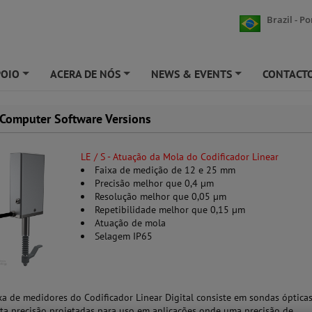
Brazil - P
POIO
ACERA DE NÓS
NEWS & EVENTS
CONTACT
+
+
+
Computer Software Versions
LE / S - Atuação da Mola do Codificador Linear
Faixa de medição de 12 e 25 mm
Precisão melhor que 0,4 µm
Resolução melhor que 0,05 µm
Repetibilidade melhor que 0,15 µm
Atuação de mola
Selagem IP65
ixa de medidores do Codificador Linear Digital consiste em sondas óptica
lta precisão projetadas para uso em aplicações onde uma precisão de