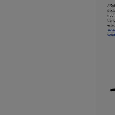
A So
desl
(rad
tran
estã
sens
vend