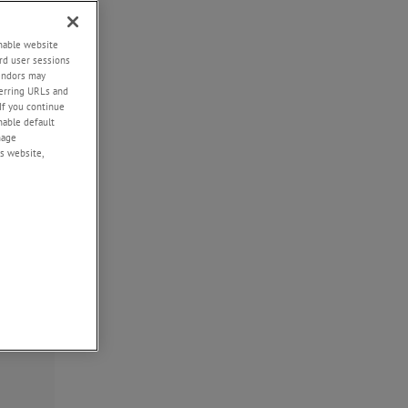
de
enable website
rd user sessions
vendors may
eferring URLs and
If you continue
enable default
os
nage
s website,
r