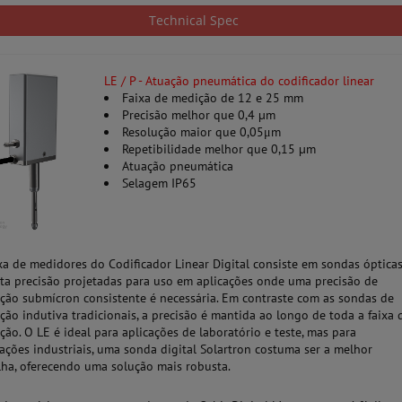
Technical Spec
LE / P - Atuação pneumática do codificador linear
Faixa de medição de 12 e 25 mm
Precisão melhor que 0,4 µm
Resolução maior que 0,05μm
Repetibilidade melhor que 0,15 µm
Atuação pneumática
Selagem IP65
ixa de medidores do Codificador Linear Digital consiste em sondas óptica
lta precisão projetadas para uso em aplicações onde uma precisão de
ção submícron consistente é necessária. Em contraste com as sondas de
ção indutiva tradicionais, a precisão é mantida ao longo de toda a faixa 
ção. O LE é ideal para aplicações de laboratório e teste, mas para
cações industriais, uma sonda digital Solartron costuma ser a melhor
lha, oferecendo uma solução mais robusta.