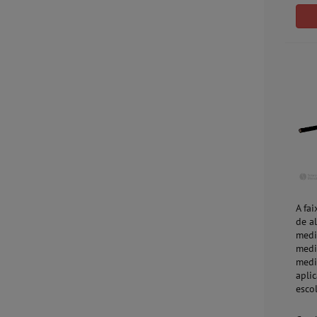
A fa
de a
medi
medi
medi
apli
esco