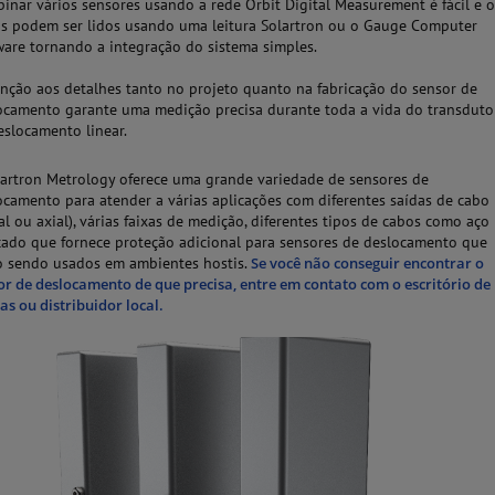
inar vários sensores usando a rede Orbit Digital Measurement é fácil e 
s podem ser lidos usando uma leitura Solartron ou o Gauge Computer
ware tornando a integração do sistema simples.
enção aos detalhes tanto no projeto quanto na fabricação do sensor de
ocamento garante uma medição precisa durante toda a vida do transduto
eslocamento linear.
lartron Metrology oferece uma grande variedade de sensores de
ocamento para atender a várias aplicações com diferentes saídas de cabo
ial ou axial), várias faixas de medição, diferentes tipos de cabos como aço
çado que fornece proteção adicional para sensores de deslocamento que
o sendo usados em ambientes hostis.
Se você não conseguir encontrar o
or de deslocamento de que precisa, entre em contato com o escritório de
as ou distribuidor local.